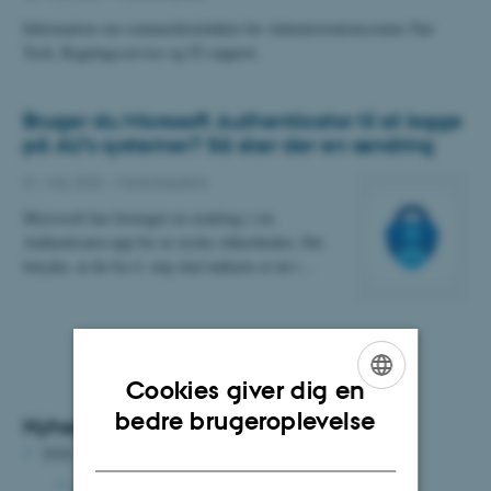
Information om sommerferielukket for Administrationscenter Nat-
Tech, Bygningsservice og IT-support.
Bruger du Microsoft Authenticator til at logge
på AU’s systemer? Så sker der en ændring
01. maj 2023
-
Medarbejdere
Microsoft har foretaget en ændring i sin
Authenticator-app for at styrke sikkerheden. Det
betyder, at du fra 4. maj skal indtaste et tal i…
Cookies giver dig en
ENGLISH
bedre brugeroplevelse
Nyhedsarkiv
DANISH
2026
august 2026
(3 poster)