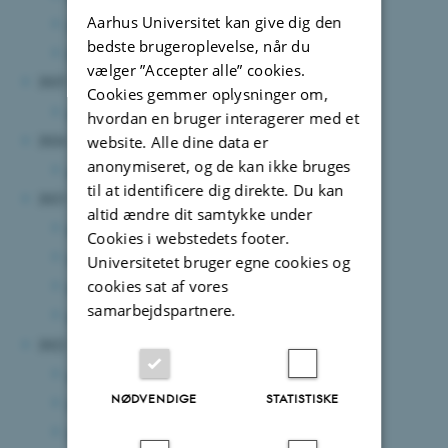
Aarhus Universitet kan give dig den
juli 2026
(4 poster)
bedste brugeroplevelse, når du
februar 2026
(1 post)
vælger ”Accepter alle” cookies.
2025
Cookies gemmer oplysninger om,
marts 2025
(1 post)
hvordan en bruger interagerer med et
2024
website. Alle dine data er
anonymiseret, og de kan ikke bruges
august 2024
(4 poster)
til at identificere dig direkte. Du kan
2023
altid ændre dit samtykke under
november 2023
(1 post)
Cookies i webstedets footer.
oktober 2023
(2 poster)
Universitetet bruger egne cookies og
cookies sat af vores
maj 2023
(2 poster)
samarbejdspartnere.
marts 2023
(1 post)
2022
august 2022
(4 poster)
NØDVENDIGE
STATISTISKE
juli 2022
(2 poster)
juni 2022
(1 post)