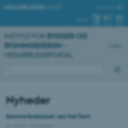
MEDARBEJDERE
.AU.DK
Min profil
AU.DK
SYSTEM
FIND
MENU
INSTITUT FOR
BYGGERI OG
BYGNINGSDESIGN
–
English
MEDARBEJDERPORTAL
Nyheder
Sommerferielukket ved Nat-Tech
08. maj 2023
-
Medarbejdere