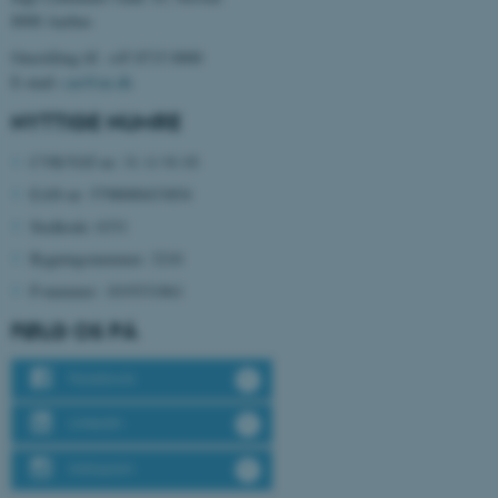
Nødvendige cookies hjælper
8000 Aarhus
med at gøre hjemmesiden
Omstilling tlf. +45 8715 0000
brugbar ved at aktivere nogle
E-mail:
cae@au.dk
grundlæggende funktioner
NYTTIGE NUMRE
som navigation mm.
Hjemmesiden kan ikke
CVR/VAT-nr: 31 11 91 03
fungerer uden disse cookies.
EAN-nr: 5798000433854
Stedkode: 6331
Bygningsnummer: 3210
Navn
Udbyder / Domæne
P-nummer:
1019331861
be_typo_user
TYPO3 Association
.au.dk
FØLG OS PÅ
Facebook
fe_typo_user
Typo3 Association
LinkedIn
.au.dk
Instagram