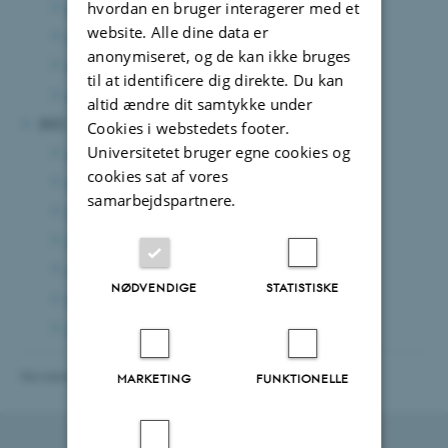
november 2023
(1 post)
hvordan en bruger interagerer med et
website. Alle dine data er
oktober 2023
(2 poster)
anonymiseret, og de kan ikke bruges
maj 2023
(2 poster)
til at identificere dig direkte. Du kan
marts 2023
(1 post)
altid ændre dit samtykke under
2022
Cookies i webstedets footer.
Universitetet bruger egne cookies og
august 2022
(4 poster)
cookies sat af vores
juli 2022
(2 poster)
samarbejdspartnere.
juni 2022
(1 post)
maj 2022
(1 post)
marts 2022
(3 poster)
NØDVENDIGE
STATISTISKE
februar 2022
(2 poster)
januar 2022
(3 poster)
Revideret 13.11.2025
-
cae@au.dk
MARKETING
FUNKTIONELLE