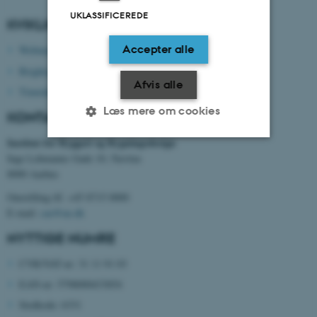
UKLASSIFICEREDE
KVIKLINKS
Accepter alle
Webmail
Brightspace
Afvis alle
Timetable
Læs mere om cookies
KONTAKTOPLYSNINGER
Institut for Byggeri og Bygningsdesign
Inge Lehmanns Gade 10, Navitas
Nødvendige
Statistiske
Marketing
8000 Aarhus
Funktionelle
Uklassificerede
Omstilling tlf. +45 8715 0000
E-mail:
cae@au.dk
NYTTIGE NUMRE
Nødvendige cookies hjælper
CVR/VAT-nr: 31 11 91 03
med at gøre hjemmesiden
brugbar ved at aktivere nogle
EAN-nr: 5798000433854
grundlæggende funktioner
Stedkode: 6331