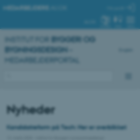
MEDARBEJDERE
.AU.DK
Min profil
AU.DK
SYSTEM
FIND
MENU
INSTITUT FOR
BYGGERI OG
BYGNINGSDESIGN
–
English
MEDARBEJDERPORTAL
Nyheder
Kandidatreform på Tech: Her er overblikket
13. marts 2025
-
Institut for Byggeri og bygningsdesign