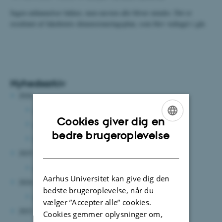
Ingen uddannelser lukker, men næsten alle bliver mindre. Det er
resultatet af fakultetets dimensioneringsplan, som blev vedtaget i går.
Nyhedsarkiv
2026
august 2026
(3 poster)
Cookies giver dig en
juli 2026
(4 poster)
ENGLISH
bedre brugeroplevelse
februar 2026
(1 post)
DANISH
2025
marts 2025
(1 post)
Aarhus Universitet kan give dig den
2024
bedste brugeroplevelse, når du
august 2024
(4 poster)
vælger ”Accepter alle” cookies.
2023
Cookies gemmer oplysninger om,