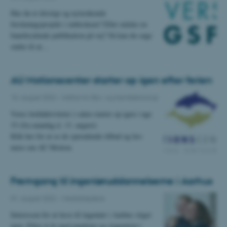
Har du et dristigt og nytænkende
forskningsprojekt i støbeskeen? Eller måske en
banebrydende publikation på vej? Så kan du søge
støtte til at…
AU Motionscenter starter op igen efter ferien
10. august 2022
-
Institut for Bio- og Kemiteknologi
Vores holdaktiviteter i salen starter op igen i uge
33 (fra mandag d. 13. august)
Klik her for at se de spændende tilbud og læs
mere om AU Motion.
Fremgang til ingeniøruddannelserne i Aarhus
01. august 2022
-
Medarbejdere
Interessen for at læse til ingeniør i Aarhus stiger
igen. Efter et år med pandemi og stagnation i