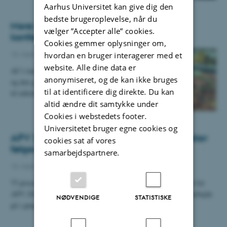
Aarhus Universitet kan give dig den
bedste brugeroplevelse, når du
Mere blus på vegetarretter til møder og
vælger ”Accepter alle” cookies.
konferencer
Cookies gemmer oplysninger om,
15. marts 2022
hvordan en bruger interagerer med et
website. Alle dine data er
AU’s kantiner udvikler flere og flere vegetarretter,
anonymiseret, og de kan ikke bruges
og den grønnere mad finder nu i stigende grad vej
til at identificere dig direkte. Du kan
til tallerknerne til AU’s møder og konferencer.…
altid ændre dit samtykke under
Cookies i webstedets footer.
Universitetet bruger egne cookies og
APV 2022: Undersøgelsen er slut – resultater
cookies sat af vores
følges op lokalt
samarbejdspartnere.
15. marts 2022
75 procent af medarbejderne på AU har besvaret spørgeskemaet for
APV 2022. Når resultaterne er klar, kan det lokale opfølgningsarbejde
NØDVENDIGE
STATISTISKE
gå i gang i de…