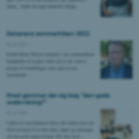
optag , vender de unge talstærkt tilbage.
Dekanens sommerhilsen 2022
06. juli 2022
Eskild Holm Nielsen benytter i sin sommerhilsen
lejligheden til at gøre status på en tid, som er
præget af forandringer, men også af nye,
spændende…
Hvad gemmer der sig bag ”den gode
undervisning?”
06. juli 2022
I løbet af sensommeren bliver alle undervisere på
Tech inviteret til at dele deres input og erfaringer
om den gode undervisning. Det sker med…