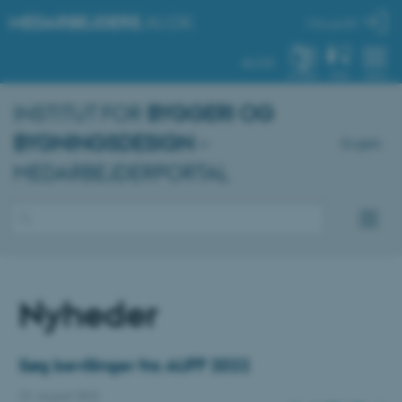
MEDARBEJDERE
.AU.DK
Min profil
AU.DK
SYSTEM
FIND
MENU
INSTITUT FOR
BYGGERI OG
BYGNINGSDESIGN
–
English
MEDARBEJDERPORTAL
Nyheder
Søg bevillinger fra AUFF 2022
22. august 2022