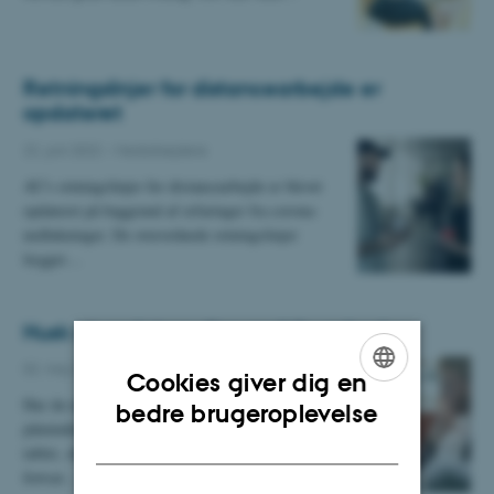
Retningslinjer for distancearbejde er
opdateret
22. juni 2022
-
Medarbejdere
AU's retningslinjer for distancearbejde er blevet
opdateret på baggrund af erfaringer fra corona-
nedlukninger. De overordnede retningslinjer
lægger…
Husk at opdatere dine mobile enheder
02. maj 2022
Cookies giver dig en
ENGLISH
Har du modtaget en email fra Microsoft med en
bedre brugeroplevelse
påmindelse om at opdatere din mobiltelefon eller
DANISH
tablet, skal du gøre det inden for 14 dage for
fortsat…