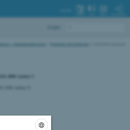
AU.DK
MIN PROFIL
SYSTEM
FIND
MENU
English
sdesign - Medarbejderportal
Praktiske informationer
Instituttets adresser
210, 8000 Aarhus C
30, 8200 Aarhus N