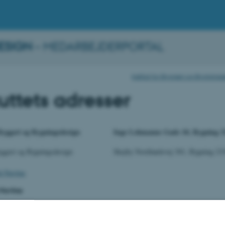
ESIGN
– MEDARBEJDERPORTAL
Institut for Byggeri og Bygning
tuttets adresser
 Byggeri og Bygningsdesign
Inge Lehmanns Gade 10, Bygning 3
Byggeri og Bygningsdesign
Skejby Nordlandsvej 301, Bygning 23
å Navitas
Navitas