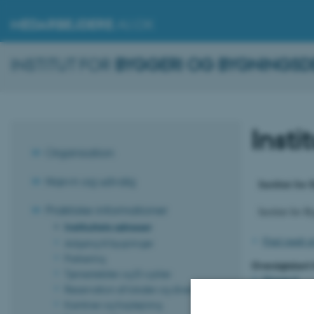
MEDARBEJDERE
.AU.DK
INSTITUT FOR
BYGGERI OG BYGNINGSD
Insti
Organisation
Nævn og udvalg
Institut for
Praktiske informationer
Institut for 
Instituttets adresser
Find rundt p
Adgang til bygninger
Parkering
Oversigtskort 
Tjenestebiler og El-cykler
Niveau 0
Reservation af lokaler og diverse
Niveau 1
Kantiner og forplejning