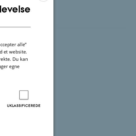
levelse
ENGLISH
DANISH
ccepter alle”
 et website.
irekte. Du kan
uger egne
UKLASSIFICEREDE