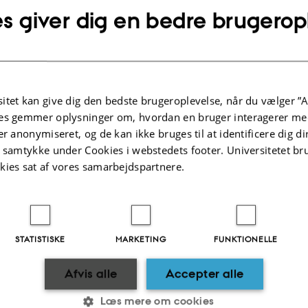
s giver dig en bedre brugerop
1.2025
-
cae@au.dk
itet kan give dig den bedste brugeroplevelse, når du vælger ”A
es gemmer oplysninger om, hvordan en bruger interagerer med
er anonymiseret, og de kan ikke bruges til at identificere dig d
t samtykke under Cookies i webstedets footer. Universitetet br
kies sat af vores samarbejdspartnere.
STATISTISKE
MARKETING
FUNKTIONELLE
Afvis alle
Accepter alle
Læs mere om cookies