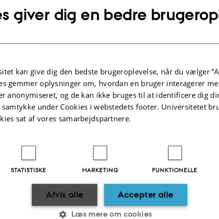
s giver dig en bedre brugerop
l elevatorer
il dobbeltelevatorerne i parkeringskælderen på niveau -02 er åbne mandag til t
00 og fredag kl. 07.00 til 16.15. Uden for dette tidspunkt benyttes adgangskort
 #. Den lille enkeltelevator for ansatte kan kun bruges med adgangskort. Vareele
l driftspersonale og vareleverance.
itet kan give dig den bedste brugeroplevelse, når du vælger ”A
l de enkelte etager
es gemmer oplysninger om, hvordan en bruger interagerer med
ne på niveau 03 og 04 er åbne på hverdage kl. 07.00 til 16.00. På niveau 05 e
er anonymiseret, og de kan ikke bruges til at identificere dig d
l torsdag kl. 07.30 til 16.00 og fredag kl. 07.30 til 15.00. Efter åbningstid be
t samtykke under Cookies i webstedets footer. Universitetet br
ed kode efterfulgt af #.
kies sat af vores samarbejdspartnere.
r adgangskort eller nøgle til Navitas, bedes du kontakte instituttets sekretariat
 på Navitas
STATISTISKE
MARKETING
FUNKTIONELLE
 Nordlandsvej 301:
Afvis alle
Accepter alle
1.2026
-
cae@au.dk
Læs mere om cookies