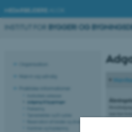
MEDARBEJDERE
.AU.DK
INSTITUT FOR
BYGGERI OG BYGNINGSD
Adga
Organisation
Nævn og udvalg
Navit
Praktiske informationer
Instituttets adresser
Åbningst
Adgang til bygninger
Hovedindgange
Parkering
man kun komm
Tjenestebiler og El-cykler
placeret til 
Reservation af lokaler og diverse
Kantiner og forplejning
For at forlad