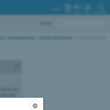
AU.DK
MIN PROFIL
SYSTEM
FIND
MENU
English
esign - Medarbejderportal
Praktiske informationer
Adgang til bygninger
. Herefter kan
kortlæseren