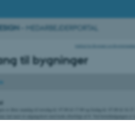
ESIGN
– MEDARBEJDERPORTAL
Institut for Byggeri og Bygningsd
ng til bygninger
as
id
n er åben mandag til torsdag kl. 07.00 til 17.00 og fredag kl. 07.00 til 16.15
e ind med sit adgangskort med kode efterfulgt af #. Ved hovedindgangen er 
venstre for svingdørene og giver adgang til bygningen via den venstre svingdør.
e bygningen skal man trykke på udtrykket på én af de to svingdøre.