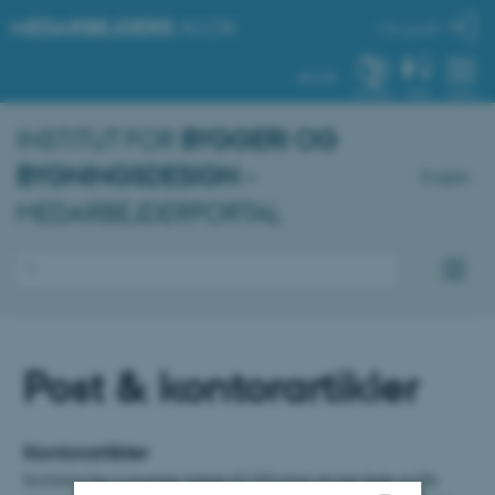
MEDARBEJDERE
.AU.DK
Min profil
AU.DK
SYSTEM
FIND
MENU
INSTITUT FOR
BYGGERI OG
BYGNINGSDESIGN
–
English
MEDARBEJDERPORTAL
Post & kontorartikler
Kontorartikler
Instituttet har et postrum (lokale 03.203) hvor du kan finde et lille