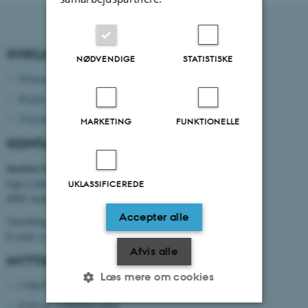
KVIKLINKS
NØDVENDIGE
STATISTISKE
Webmail
Brightspace
Timetable
MARKETING
FUNKTIONELLE
KONTAKTOPLYSNINGER
Institut for Byggeri og Bygningsdesign
Inge Lehmanns Gade 10, Navitas
UKLASSIFICEREDE
8000 Aarhus
Accepter alle
Omstilling tlf. +45 8715 0000
E-mail:
cae@au.dk
Afvis alle
NYTTIGE NUMRE
Læs mere om cookies
CVR/VAT-nr: 31 11 91 03
EAN-nr: 5798000433854