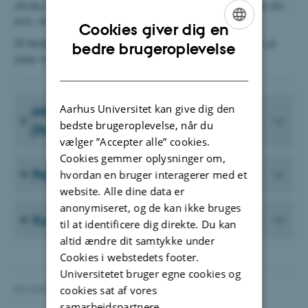
udvalg af kontorartikler og kuverter. Det er også her, at du finder din
post, samt en udbakke til din udgående post.
Cookies giver dig en
På Skejby Nordlandsvej 301 kan kontorartikler findes for enden ad
ENGLISH
bedre brugeroplevelse
gange ved siden af printeren.
DANISH
Aarhus Universitet kan give dig den
Afsendelse af intern og ekstern post
bedste brugeroplevelse, når du
(PostNord)
vælger ”Accepter alle” cookies.
Cookies gemmer oplysninger om,
Pakke til privatadresse
hvordan en bruger interagerer med et
website. Alle dine data er
anonymiseret, og de kan ikke bruges
Kurer
til at identificere dig direkte. Du kan
altid ændre dit samtykke under
Cookies i webstedets footer.
Universitetet bruger egne cookies og
Revideret 13.11.2025
-
cae@au.dk
cookies sat af vores
samarbejdspartnere.